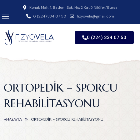
Konak Mah. 1. Badem Sok. No/2 Kat:5 Nilüfer/Bursa
0 (224) 334 07 50
fizyovela@gmail.com
0 (224) 334 07 50
ORTOPEDIK – SPORCU
REHABILITASYONU
ANASAYFA
ORTOPEDIK – SPORCU REHABILITASYONU